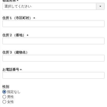
都道府県
)
(
必
須
住所１（市区町村）
)
(
必
須
住所２（番地）
)
(
必
須
住所３（建物名）
)
お電話番号
(
必
須
性別
)
指定なし
男性
女性