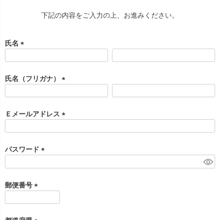
下記の内容をご入力の上、お進みください。
氏名
(
必
須
氏名（フリガナ）
)
(
必
須
Ｅメールアドレス
)
(
必
須
パスワード
)
(
必
須
郵便番号
)
(
必
須