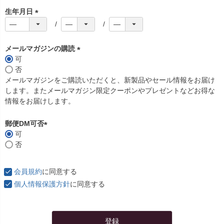
生年月日
(
必
須
メールマガジンの購読
)
可
(
否
必
メールマガジンをご購読いただくと、新製品やセール情報をお届け
須
します。またメールマガジン限定クーポンやプレゼントなどお得な
)
情報をお届けします。
郵便DM可否
可
(
否
必
須
)
会員規約
に同意する
個人情報保護方針
に同意する
登録