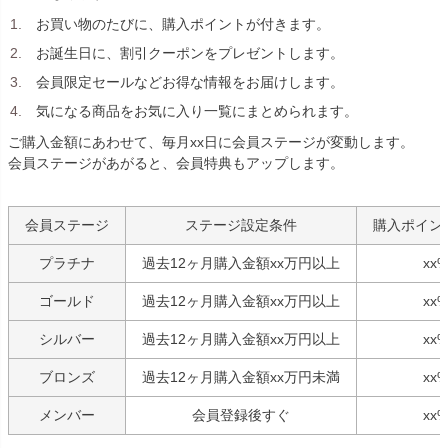
お買い物のたびに、購入ポイントが付きます。
お誕生日に、割引クーポンをプレゼントします。
会員限定セールなどお得な情報をお届けします。
気になる商品をお気に入り一覧にまとめられます。
ご購入金額にあわせて、毎月xx日に会員ステージが変動します。
会員ステージがあがると、会員特典もアップします。
会員ステージ
ステージ設定条件
購入ポイン
プラチナ
過去12ヶ月購入金額xx万円以上
xx
ゴールド
過去12ヶ月購入金額xx万円以上
xx
シルバー
過去12ヶ月購入金額xx万円以上
xx
ブロンズ
過去12ヶ月購入金額xx万円未満
xx
メンバー
会員登録後すぐ
xx