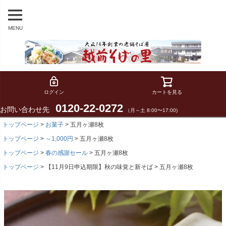
MENU
ログイン
カートを見る
0120-22-0272
お問い合わせ先
（月～土 8:00〜17:00)
トップページ
お菓子
五月ヶ瀬8枚
トップページ
～1,000円
五月ヶ瀬8枚
トップページ
春の感謝セール
五月ヶ瀬8枚
トップページ
【11月9日申込期限】秋の味覚と新そば
五月ヶ瀬8枚