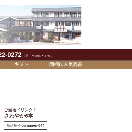
22-0272
（月～土 8:00〜17:00)
ご当地ドリンク！
さわやか6本
商品番号
otyuugen-044