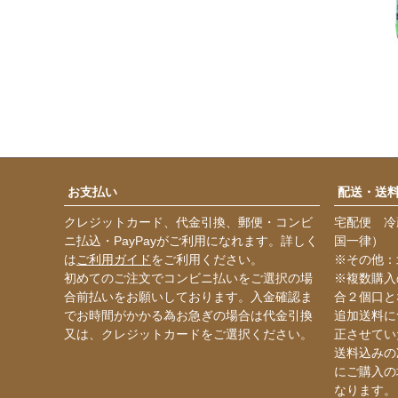
お支払い
配送・送
クレジットカード、代金引換、郵便・コンビ
宅配便 冷
ニ払込・PayPayがご利用になれます。詳しく
国一律）
は
ご利用ガイド
をご利用ください。
※その他：
初めてのご注文でコンビニ払いをご選択の場
※複数購入
合前払いをお願いしております。入金確認ま
合２個口と
でお時間がかかる為お急ぎの場合は代金引換
追加送料に
又は、クレジットカードをご選択ください。
正させてい
送料込みの
にご購入の
なります。