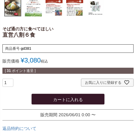
そば通の方に食べてほしい
直営八割６食
商品番号
gd381
¥
3,080
販売価格
税込
[
31
ポイント進呈 ]
お気に入りに登録する
カートに入れる
販売期間
2026/06/01 0:00
〜
返品特約について