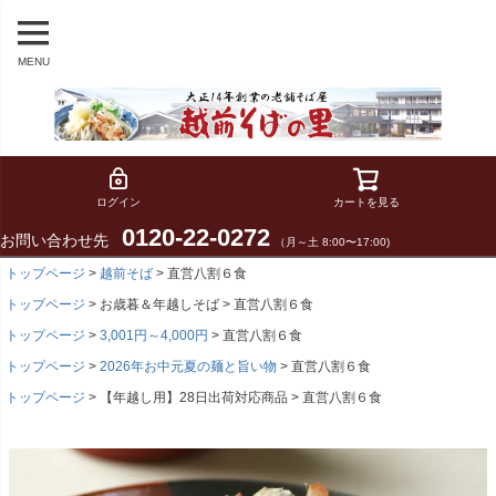
MENU
ログイン
カートを見る
0120-22-0272
お問い合わせ先
（月～土 8:00〜17:00)
トップページ
越前そば
直営八割６食
トップページ
お歳暮＆年越しそば
直営八割６食
トップページ
3,001円～4,000円
直営八割６食
トップページ
2026年お中元夏の麺と旨い物
直営八割６食
トップページ
【年越し用】28日出荷対応商品
直営八割６食