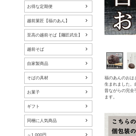
お得な定期便
越前菓匠【福のあん】
至高の越前そば【麺匠武生】
越前そば
自家製商品
福のあんのおは
そばの具材
生まれました。
昔ながらの完全
お菓子
ます。
ギフト
同梱に人気商品
～1,000円