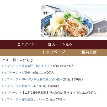
ログイン
カートを見る
ゲスト 様こんにちは
トップページ
越前菓匠【福のあん】
(自)おはぎ6個入
トップページ
お菓子
(自)おはぎ6個入
トップページ
2026年お中元夏の麺と旨い物
(自)おはぎ6個入
トップページ
新春セール
(自)おはぎ6個入
トップページ
【11月9日申込期限】秋の味覚と新そば
(自)おはぎ6個入
トップページ
春の感謝セール
(自)おはぎ6個入