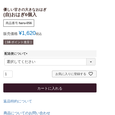
優しい甘さの大きなおはぎ
(自)おはぎ6個入
商品番号
haru-056
¥
1,620
販売価格
税込
[
16
ポイント進呈 ]
配送便について
(
必
須
)
お気に入りに登録する
カートに入れる
返品特約について
商品についてのお問い合わせ