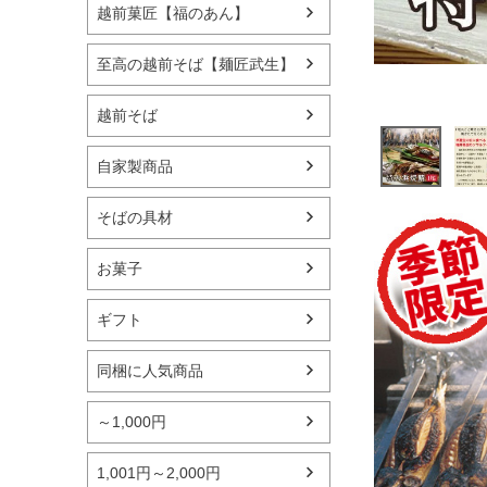
越前菓匠【福のあん】
至高の越前そば【麺匠武生】
越前そば
自家製商品
そばの具材
お菓子
ギフト
同梱に人気商品
～1,000円
1,001円～2,000円