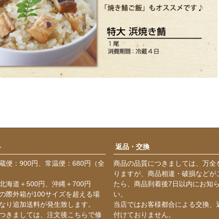
料
返品・交換
蔵便：900円、常温便：680円（全
商品の品質につきましては、万全
りますが、商品相違・破損などが
北海道＋500円、沖縄＋700円
たら、商品到着後7日以内にお知
の際外箱が100サイズを超える場
い。
なり追加送料が発生致します。
当店ではお客様都合による交換、
つきましては、注文後こちらで修
付けておりません。