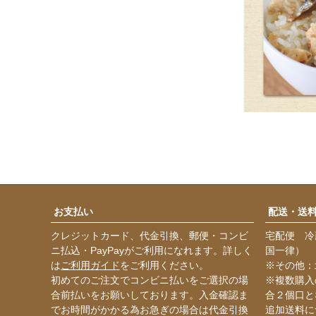
お支払い
配送・送
クレジットカード、代金引換、郵便・コンビ
宅配便 冷
ニ払込・PayPayがご利用になれます。詳しく
国一律）
は
ご利用ガイド
をご利用ください。
※その他：
初めてのご注文でコンビニ払いをご選択の場
※複数購入
合前払いをお願いしております。入金確認ま
合２個口と
でお時間がかかる為お急ぎの場合は代金引換
追加送料に