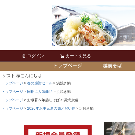
ログイン
カートを見る
ゲスト 様こんにちは
トップページ
春の感謝セール
浜焼き鯖
トップページ
同梱に人気商品
浜焼き鯖
トップページ
お歳暮＆年越しそば
浜焼き鯖
トップページ
2026年お中元夏の麺と旨い物
浜焼き鯖