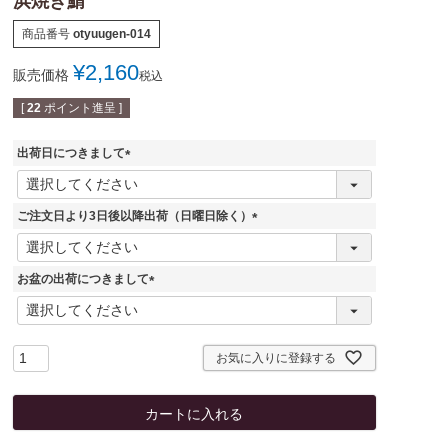
浜焼き鯖
商品番号
otyuugen-014
¥
2,160
販売価格
税込
[
22
ポイント進呈 ]
出荷日につきまして
(
必
須
ご注文日より3日後以降出荷（日曜日除く）
)
(
必
須
お盆の出荷につきまして
)
(
必
須
)
お気に入りに登録する
カートに入れる