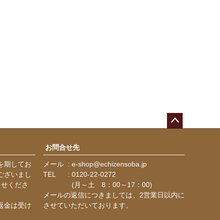
ペー
ジト
お問合せ先
ップ
を期してお
メール
e-shop@echizensoba.jp
へ
ございまし
TEL
0120-22-0272
らせくださ
(月～土 8：00～17：00)
メールの返信につきましては、2営業日以内に
返金は受け
させていただいております。