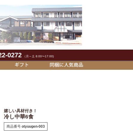
22-0272
（月～土 8:00〜17:00)
嬉しい具材付き！
冷し中華6食
商品番号
otyuugen-003