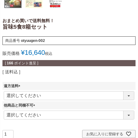
おまとめ買いで送料無料！
旨味5食8箱セット
商品番号
otyuugen-002
¥
16,640
販売価格
税込
[
166
ポイント進呈 ]
送料込
遠方送料
(
必
須
他商品と同梱不可
)
(
必
須
)
お気に入りに登録する