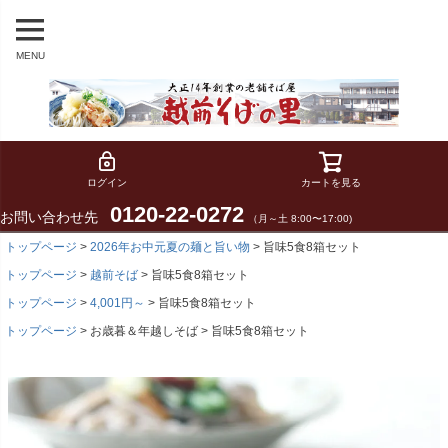
MENU
ログイン
カートを見る
0120-22-0272
お問い合わせ先
（月～土 8:00〜17:00)
トップページ
2026年お中元夏の麺と旨い物
旨味5食8箱セット
トップページ
越前そば
旨味5食8箱セット
トップページ
4,001円～
旨味5食8箱セット
トップページ
お歳暮＆年越しそば
旨味5食8箱セット