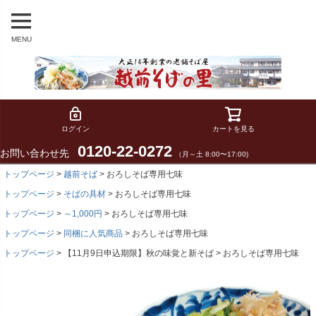
MENU
ログイン
カートを見る
0120-22-0272
お問い合わせ先
（月～土 8:00〜17:00)
トップページ
越前そば
おろしそば専用七味
トップページ
そばの具材
おろしそば専用七味
トップページ
～1,000円
おろしそば専用七味
トップページ
同梱に人気商品
おろしそば専用七味
トップページ
【11月9日申込期限】秋の味覚と新そば
おろしそば専用七味