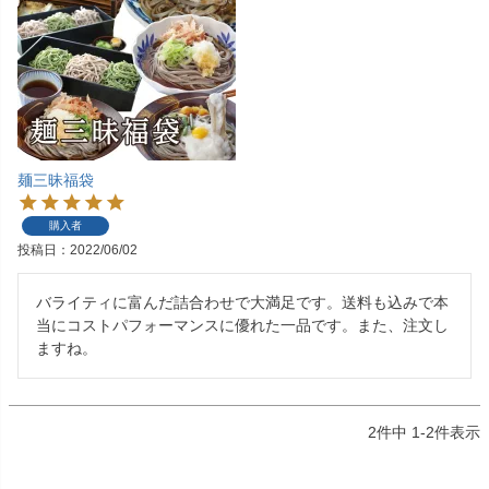
麺三昧福袋
購入者
投稿日
2022/06/02
バライティに富んだ詰合わせで大満足です。送料も込みで本
当にコストパフォーマンスに優れた一品です。また、注文し
ますね。
2
件中
1
-
2
件表示