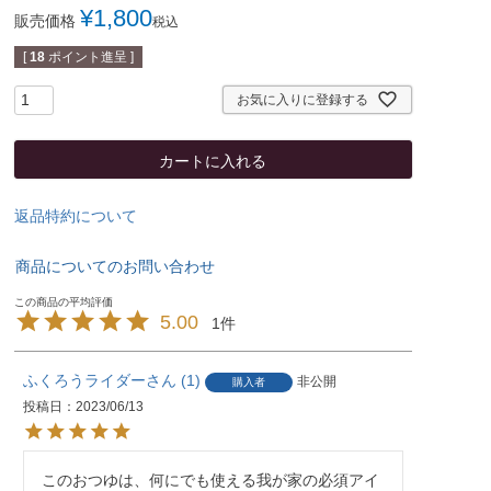
¥
1,800
販売価格
税込
[
18
ポイント進呈 ]
お気に入りに登録する
カートに入れる
返品特約について
商品についてのお問い合わせ
5.00
1
ふくろうライダー
1
非公開
購入者
投稿日
2023/06/13
このおつゆは、何にでも使える我が家の必須アイ